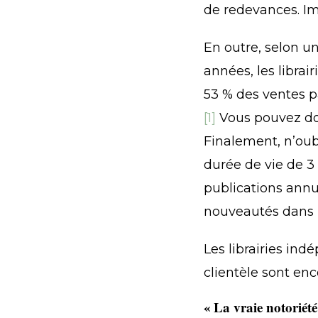
de redevances. I
En outre, selon u
années, les librai
53 % des ventes p
[1]
Vous pouvez donc
Finalement, n’oub
durée de vie de 
publications annue
nouveautés dans l
Les librairies in
clientèle sont enc
« La vraie notoriété