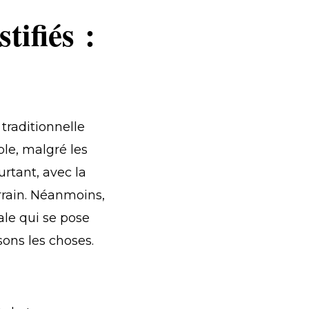
tifiés :
 traditionnelle
ble, malgré les
rtant, avec la
ain. Néanmoins,
ale qui se pose
sons les choses.