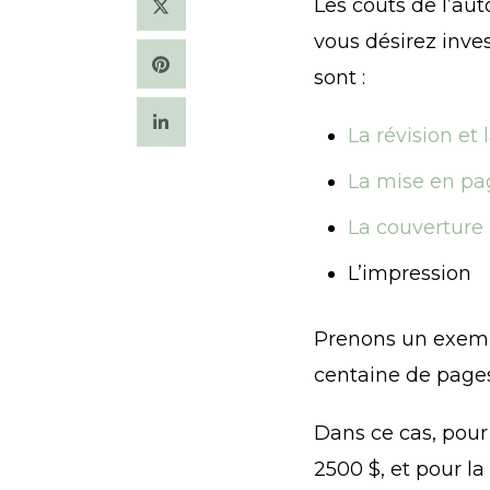
Les coûts de l’au
vous désirez inves
sont :
La révision et
La mise en pa
La couverture
L’impression
Prenons un exempl
centaine de pages
Dans ce cas, pour
2500 $, et pour la