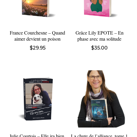
France Courchesne – Quand
Grâce Lily EPOTE – En
aimer devient un poison
phase avec ma solitude
$
29.95
$
35.00
Julie Courtois – Elle ira bien,
La chute de l’alliance, tome 1