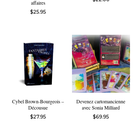
affaires
$
25.95
Cybel Brown-Bourgeois –
Devenez cartomancienne
Décousue
avec Sonia Milliard
$
27.95
$
69.95