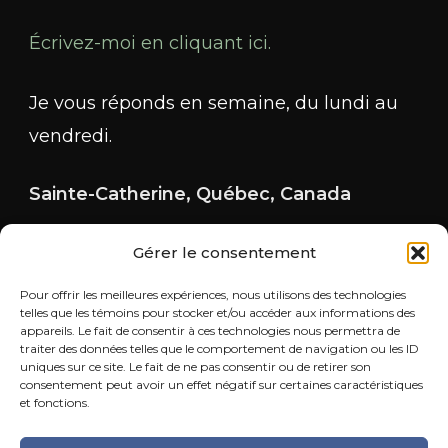
Écrivez-moi en cliquant ici.
Je vous réponds en semaine, du lundi au
vendredi.
Sainte-Catherine, Québec, Canada
Gérer le consentement
Pour offrir les meilleures expériences, nous utilisons des technologies
telles que les témoins pour stocker et/ou accéder aux informations des
appareils. Le fait de consentir à ces technologies nous permettra de
traiter des données telles que le comportement de navigation ou les ID
uniques sur ce site. Le fait de ne pas consentir ou de retirer son
consentement peut avoir un effet négatif sur certaines caractéristiques
et fonctions.
© Copyright 2026 Les Éditions Allez, ose! | Tous