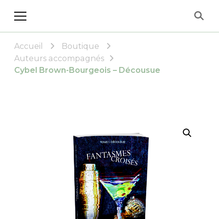
Les Éditions Allez, ose!
Accueil
Boutique
Auteurs accompagnés
Cybel Brown-Bourgeois – Décousue