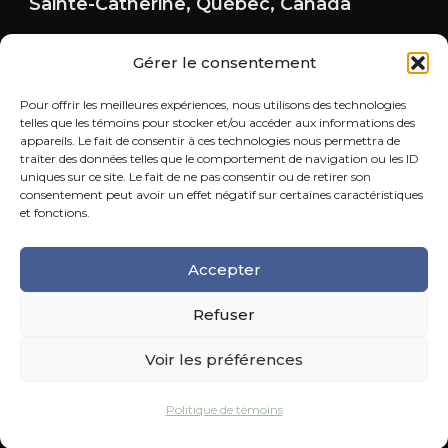
Sainte-Catherine, Québec, Canada
Gérer le consentement
Pour offrir les meilleures expériences, nous utilisons des technologies
telles que les témoins pour stocker et/ou accéder aux informations des
appareils. Le fait de consentir à ces technologies nous permettra de
traiter des données telles que le comportement de navigation ou les ID
uniques sur ce site. Le fait de ne pas consentir ou de retirer son
consentement peut avoir un effet négatif sur certaines caractéristiques
et fonctions.
© Copyright 2026 Les Éditions Allez, ose! | Tous
droits réservés.
Accepter
© Crédit photo :
Benoit Legaut
Refuser
Politique de confidentialité
Voir les préférences
Politique de témoins (CA)
Politique de témoins